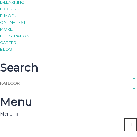
E-LEARNING
E-COURSE
E-MODUL
ONLINE TEST
MORE
REGISTRATION
CAREER
BLOG
Search
Send enquiry
Message sent
Close
KATEGORI
Menu
LES MENGAJI DEMAK
Jasa Les Privat di Demak |