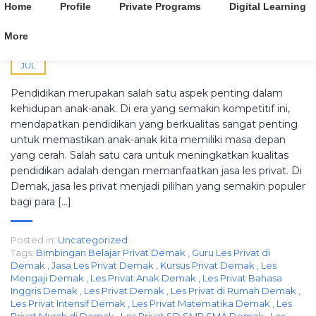
Home
Profile
Private Programs
Digital Learning
085728626250
More
08
JUL
Pendidikan merupakan salah satu aspek penting dalam
kehidupan anak-anak. Di era yang semakin kompetitif ini,
mendapatkan pendidikan yang berkualitas sangat penting
untuk memastikan anak-anak kita memiliki masa depan
yang cerah. Salah satu cara untuk meningkatkan kualitas
pendidikan adalah dengan memanfaatkan jasa les privat. Di
Demak, jasa les privat menjadi pilihan yang semakin populer
bagi para […]
Posted in:
Uncategorized
Tags:
Bimbingan Belajar Privat Demak
,
Guru Les Privat di
Demak
,
Jasa Les Privat Demak
,
Kursus Privat Demak
,
Les
Mengaji Demak
,
Les Privat Anak Demak
,
Les Privat Bahasa
Inggris Demak
,
Les Privat Demak
,
Les Privat di Rumah Demak
,
Les Privat Intensif Demak
,
Les Privat Matematika Demak
,
Les