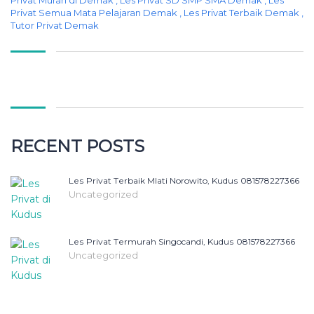
Privat Murah di Demak
,
Les Privat SD SMP SMA Demak
,
Les
Privat Semua Mata Pelajaran Demak
,
Les Privat Terbaik Demak
,
Tutor Privat Demak
RECENT POSTS
Lеѕ Prіvаt Tеrbаіk Mlati Norowito, Kuduѕ 081578227366
Uncategorized
Lеѕ Prіvаt Tеrmurаh Singocandi, Kuduѕ 081578227366
Uncategorized