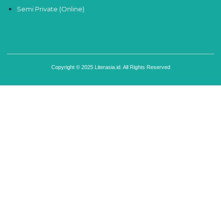
Semi Private (Online)
Copyright © 2025 Literasia.id. All Rights Reserved
Sign In
The password must have a minimum of 8 characters of