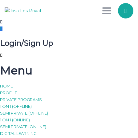
Toggle nav
×
Isi form di bawah untuk
Login/Sign Up
menghubungi kita
Nama
Menu
Alamat
HOME
PROFILE
PRIVATE PROGRAMS
Nomor WA/Tlp
1 ON 1 (OFFLINE)
SEMI PRIVATE (OFFLINE)
1 ON 1 (ONLINE)
Jenjang Pendidikan
Hubungi Kami
SEMI PRIVATE (ONLINE)
Have a question?
DIGITAL LEARNING