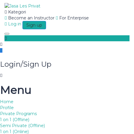
Kategori
Become an Instructor
For Enterprise
Have a question?
Log in
Sign up
Toggle navigation
Login/Sign Up
Send enquiry
Menu
Message sent
Close
Home
Profile
Blog
Private Programs
1 on 1 (Offline)
Semi Private (Offline)
1 on 1 (Online)