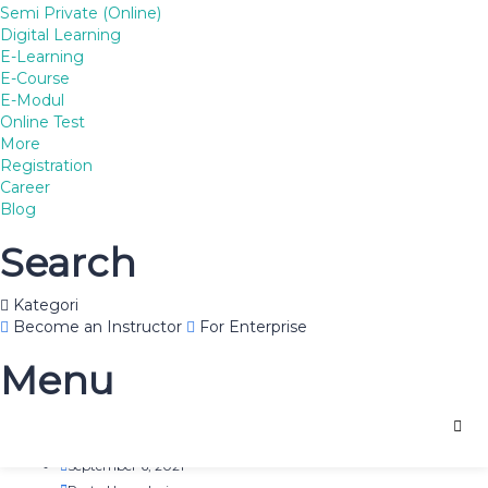
Semi Private (Online)
Digital Learning
E-Learning
Send enquiry
E-Course
Message sent
Close
E-Modul
Online Test
More
Blog
Registration
Career
Blog
Search
Kategori
Lеѕ Prіvаt Tеrbаіk
Become an Instructor
For Enterprise
Glantengan, Kuduѕ
Menu
08562760338
September 6, 2021