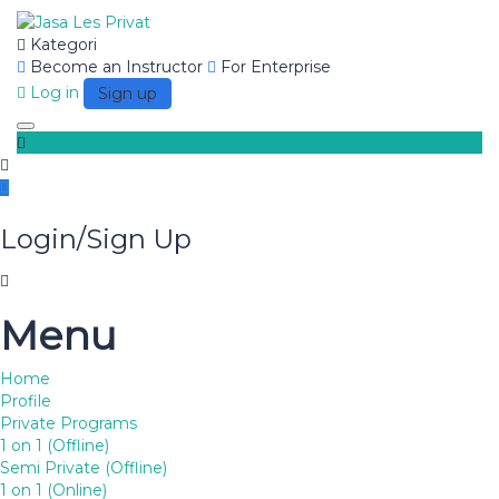
Kategori
Become an Instructor
For Enterprise
×
Log in
Sign up
Isi form di bawah untuk
Toggle navigation
menghubungi kita
Nama
Alamat
Login/Sign Up
Nomor WA/Tlp
Jenjang Pendidikan
Hubungi Kami
Menu
Have a question?
Home
Profile
Private Programs
1 on 1 (Offline)
Semi Private (Offline)
1 on 1 (Online)